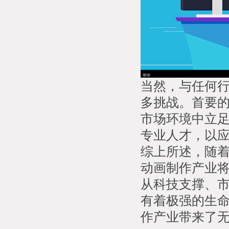
当然，与任何
多挑战。首要
市场环境中立
专业人才，以
综上所述，随
动画制作产业
从科技支撑、
有着极强的生
作产业带来了