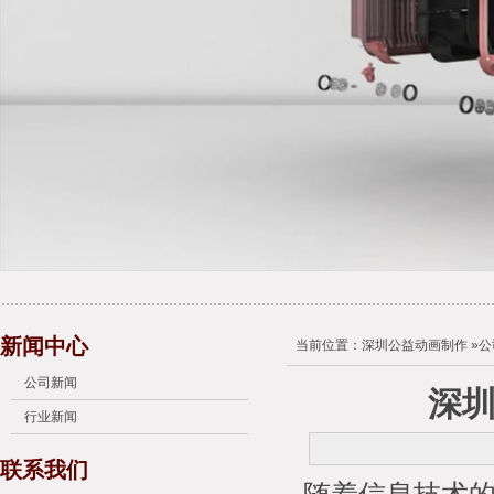
新闻中心
当前位置：
深圳公益动画制作
»
公
公司新闻
深
行业新闻
联系我们