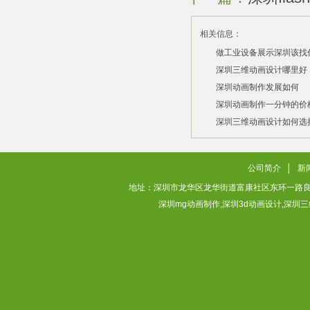
相关信息：
做工业设备展示深圳该找
司？
深圳三维动画设计哪里好
深圳动画制作发展如何
2026/07/21
2026/03/10
深圳动画制作一分钟的价
2026/03/03
深圳三维动画设计如何选
2026/02/28
2026/02/02
公司简介
│
新
地址：深圳市龙华区龙华街道富康社区东环一路良基大厦3层313
深圳mg动画制作,深圳3d动画设计,深圳三