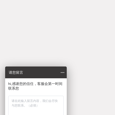
请您留言
hi,感谢您的信任，客服会第一时间
联系您