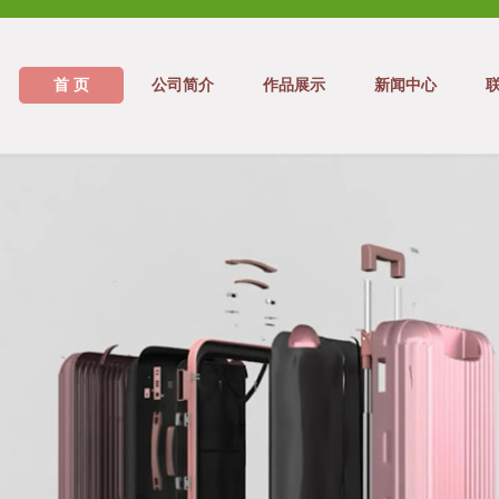
首 页
公司简介
作品展示
新闻中心