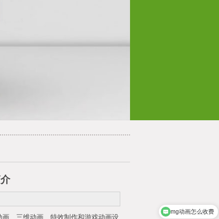
简介
mg动画怎么收费
维动画、三维动画、特效制作和游戏动画设