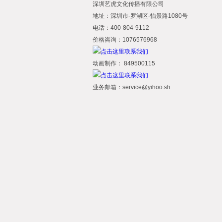
深圳艺虎文化传播有限公司
地址：深圳市-罗湖区-怡景路1080号
电话：400-804-9112
价格咨询：1076576968
动画制作： 849500115
业务邮箱：service@yihoo.sh