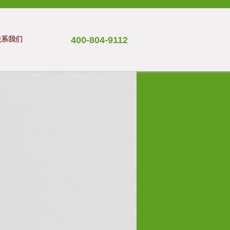
联系我们
400-804-9112