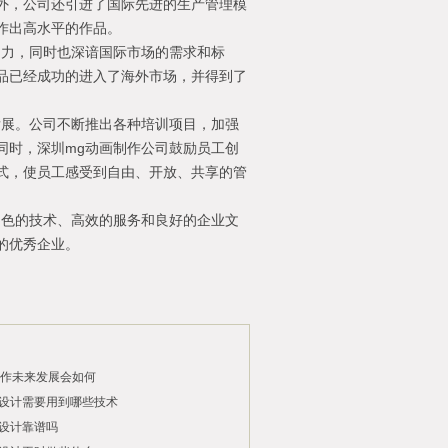
外，公司还引进了国际先进的生产管理模
作出高水平的作品。
响力，同时也深谙国际市场的需求和标
品已经成功的进入了海外市场，并得到了
发展。公司不断推出各种培训项目，加强
同时，深圳mg动画制作公司鼓励员工创
式，使员工感受到自由、开放、共享的管
出色的技术、高效的服务和良好的企业文
的优秀企业。
制作未来发展会如何
设计需要用到哪些技术
设计靠谱吗