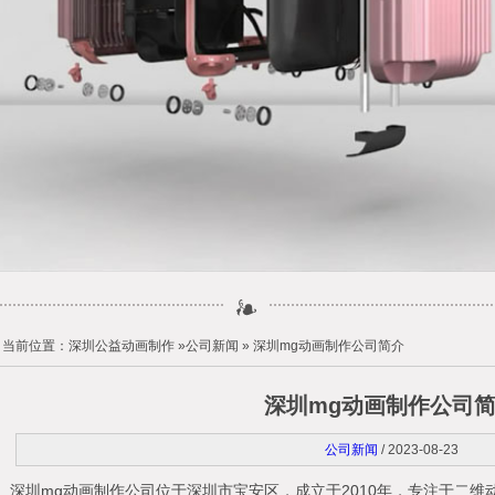
当前位置：
深圳公益动画制作
»
公司新闻
» 深圳mg动画制作公司简介
深圳mg动画制作公司
公司新闻
/ 2023-08-23
深圳mg动画制作公司位于深圳市宝安区，成立于2010年，专注于二