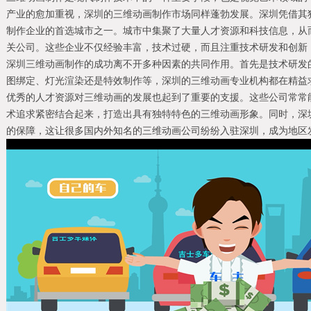
产业的愈加重视，深圳的三维动画制作市场同样蓬勃发展。深圳凭借其
制作企业的首选城市之一。城市中集聚了大量人才资源和科技信息，从
关公司。这些企业不仅经验丰富，技术过硬，而且注重技术研发和创新
深圳三维动画制作的成功离不开多种因素的共同作用。首先是技术研发
图绑定、灯光渲染还是特效制作等，深圳的三维动画专业机构都在精益
优秀的人才资源对三维动画的发展也起到了重要的支援。这些公司常常
术追求紧密结合起来，打造出具有独特特色的三维动画形象。同时，深
的保障，这让很多国内外知名的三维动画公司纷纷入驻深圳，成为地区