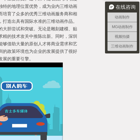
独特的地理位置优势，成为业内三维动画
在线咨询
而培育了众多的优秀三维动画服务商和相
动画制作
，打造出具有国际水准的三维动画作品。
MG动画制作
的大胆尝试和突破。无论是雕刻建模、贴
求精的技术攻关中推陈出新。同时，深圳
视频拍摄
能够借助大量的原创人才将商业需求和艺
三维动画制作
圳的政策环境也为企业的发展提供了很好
发展的重要引擎。