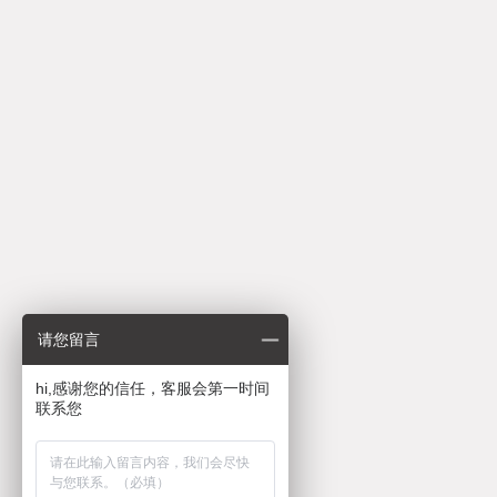
请您留言
hi,感谢您的信任，客服会第一时间
联系您