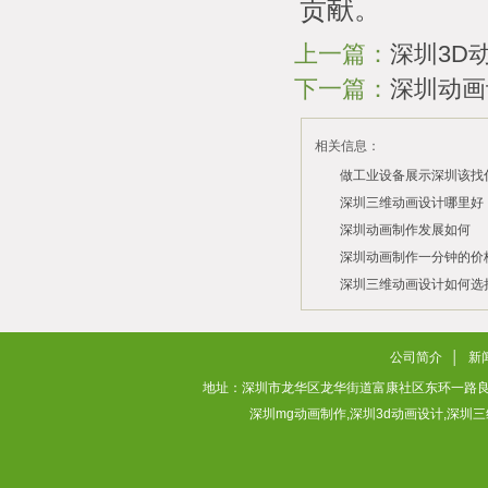
贡献。
上一篇：
深圳3D
下一篇：
深圳动画
相关信息：
做工业设备展示深圳该找
司？
深圳三维动画设计哪里好
深圳动画制作发展如何
2026/07/21
2026/03/10
深圳动画制作一分钟的价
2026/03/03
深圳三维动画设计如何选
2026/02/28
2026/02/02
公司简介
│
新
地址：深圳市龙华区龙华街道富康社区东环一路良基大厦3层313
深圳mg动画制作,深圳3d动画设计,深圳三