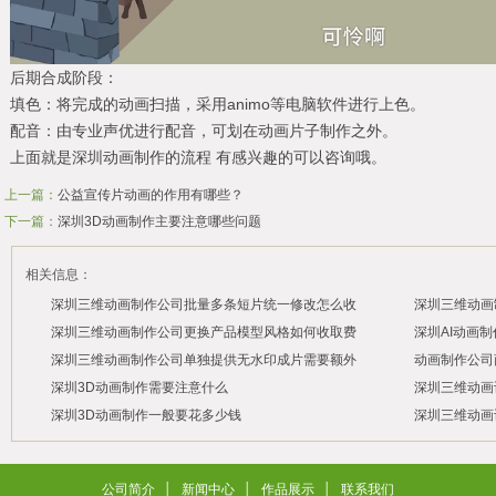
后期合成阶段：
填色：将完成的动画扫描，采用animo等电脑软件进行上色。
配音：由专业声优进行配音，可划在动画片子制作之外。
上面就是深圳动画制作的流程 有感兴趣的可以咨询哦。
上一篇：
公益宣传片动画的作用有哪些？
下一篇：
深圳3D动画制作主要注意哪些问题
相关信息：
深圳三维动画制作公司批量多条短片统一修改怎么收
深圳三维动画
费？
深圳三维动画制作公司更换产品模型风格如何收取费
何？
深圳AI动画
用？
深圳三维动画制作公司单独提供无水印成片需要额外
内吗？
动画制作公司
2026/07/29
2026/07/28
付费吗？
深圳3D动画制作需要注意什么
吗？
深圳三维动画
2026/07/27
2026/07/24
深圳3D动画制作一般要花多少钱
深圳三维动画
2026/07/23
2026/03/06
2026/07/22
2026/03/05
2026/03/04
2026/02/26
公司简介
│
新闻中心
│
作品展示
│
联系我们