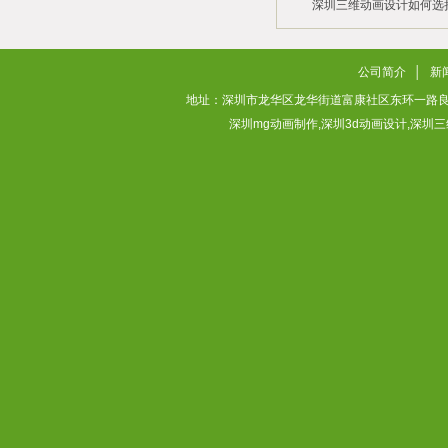
深圳三维动画设计如何选
2026/02/28
2026/02/02
公司简介
│
新
地址：深圳市龙华区龙华街道富康社区东环一路良基大厦3层313
深圳mg动画制作,深圳3d动画设计,深圳三