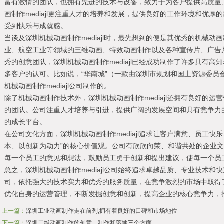
富有激情的团队，也拥有先进的技术与设备，致力于为客户提供高质量
画制作mediajl更注重人才的培养和发展，提供良好的工作环境和优
受到快乐与成就感。
当谈及深圳机械动画制作mediajl时，最先想到的便是其优秀的机械
业、航空工业等领域的三维动画、特效动画制作以及各种宣传片、广告
秀的创意团队，深圳机械动画制作mediajl已经成功制作了许多具有
多客户的认可。比如说，“华南城”（一款由深圳市规划和国土资源委员
机械动画制作mediajl公司制作的。
除了机械动画制作技术外，深圳机械动画制作mediajl还拥有良好的
的团队。公司注重人才培养与引进，提供广阔的发展空间和具有竞争力
的成长平台。
在公司文化方面，深圳机械动画制作mediajl追求让客户满意、员工快
本、以创新为动力”的核心价值观。公司有欣欣向荣、和谐共处的企业
每一个员工的意见和想法，鼓励员工勇于创新和提出建议，使每一个员
总之，深圳机械动画制作mediajl公司始终追求卓越品质、专业技术
司，依托强大的技术实力和优秀的服务质量，在竞争激烈的市场中取得
优化自身的运营管理，不断发掘创意和创新，提高企业的核心竞争力，
上一篇：
深圳工业动画制作走在前列,拥有着良好的口碑和市场地位
下一篇：
深圳二维动画制作的创意、制作和落地三个方面