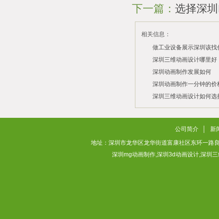
下一篇：
选择深圳
相关信息：
做工业设备展示深圳该找
司？
深圳三维动画设计哪里好
深圳动画制作发展如何
2026/07/21
2026/03/10
深圳动画制作一分钟的价
2026/03/03
深圳三维动画设计如何选
2026/02/28
2026/02/02
公司简介
│
新
地址：深圳市龙华区龙华街道富康社区东环一路良基大厦3层313
深圳mg动画制作,深圳3d动画设计,深圳三