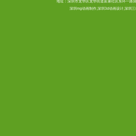
地址：深圳市龙华区龙华街道富康社区东环一路良基大厦3层313
深圳mg动画制作,深圳3d动画设计,深圳三