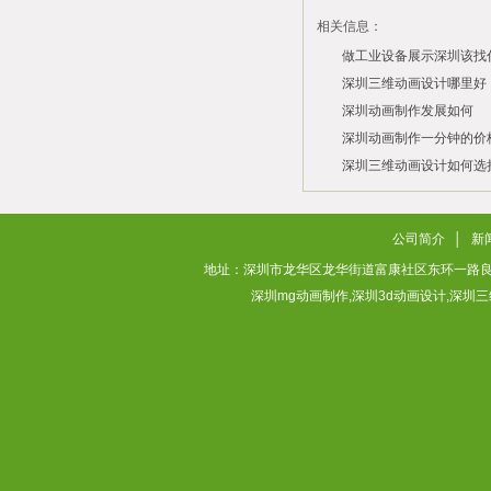
相关信息：
做工业设备展示深圳该找
司？
深圳三维动画设计哪里好
深圳动画制作发展如何
2026/07/21
2026/03/10
深圳动画制作一分钟的价
2026/03/03
深圳三维动画设计如何选
2026/02/28
2026/02/02
公司简介
│
新
地址：深圳市龙华区龙华街道富康社区东环一路良基大厦3层313
深圳mg动画制作,深圳3d动画设计,深圳三