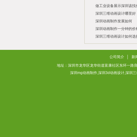
做工业设备展示深圳该找
司？
深圳三维动画设计哪里好
深圳动画制作发展如何
2026/07/21
2026/03/10
深圳动画制作一分钟的价
2026/03/03
深圳三维动画设计如何选
2026/02/28
2026/02/02
公司简介
│
新
地址：深圳市龙华区龙华街道富康社区东环一路良基大厦3层313
深圳mg动画制作,深圳3d动画设计,深圳三