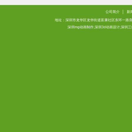
2026/02/02
公司简介
│
新
地址：深圳市龙华区龙华街道富康社区东环一路良基大厦3层313
深圳mg动画制作,深圳3d动画设计,深圳三