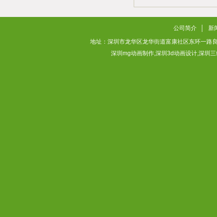
2026/02/02
公司简介
│
新
地址：深圳市龙华区龙华街道富康社区东环一路良基大厦3层313
深圳mg动画制作,深圳3d动画设计,深圳三