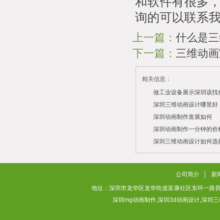
和软件有很多
询的可以联系
上一篇：
什么是三
下一篇：
三维动画
相关信息：
做工业设备展示深圳该找
司？
深圳三维动画设计哪里好
深圳动画制作发展如何
2026/07/21
2026/03/10
深圳动画制作一分钟的价
2026/03/03
深圳三维动画设计如何选
2026/02/28
2026/02/02
公司简介
│
新
地址：深圳市龙华区龙华街道富康社区东环一路良基大厦3层313
深圳mg动画制作,深圳3d动画设计,深圳三