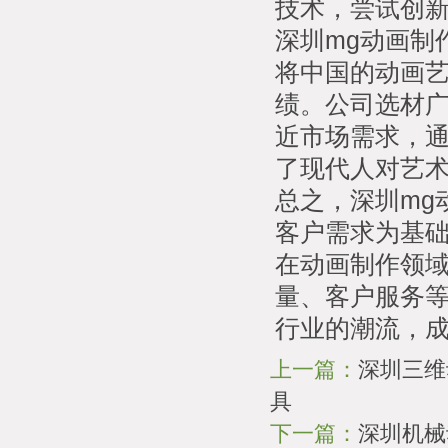
技术，尝试创
深圳mg动画制
将中国的动画
绩。公司选材
近市场需求，
了现代人对艺
总之，深圳mg
客户需求为基
在动画制作领
量、客户服务
行业的潮流，
上一篇：
深圳三维
具
下一篇：
深圳机械