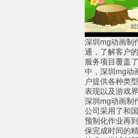
深圳mg动画制
通，了解客户
服务项目覆盖
中，深圳mg动
户提供各种类
表现以及游戏
深圳mg动画制
公司采用了和
预制化作业再
保完成时间的