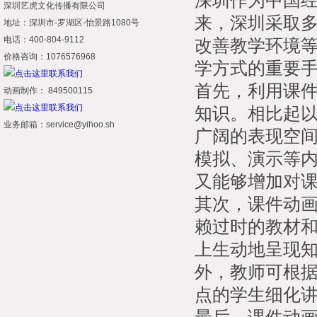
深圳作为中国
深圳艺虎文化传播有限公司
来，深圳采取
地址：深圳市-罗湖区-怡景路1080号
电话：400-804-9112
改善教学环境
价格咨询：1076576968
学方式的重要
首先，利用课
动画制作： 849500115
知识。相比起
业务邮箱：service@yihoo.sh
广阔的表现空
模拟、演示等
又能够增加对
其次，课件动
赖过时的教材
上生动地呈现
外，教师可根
点的学生细化