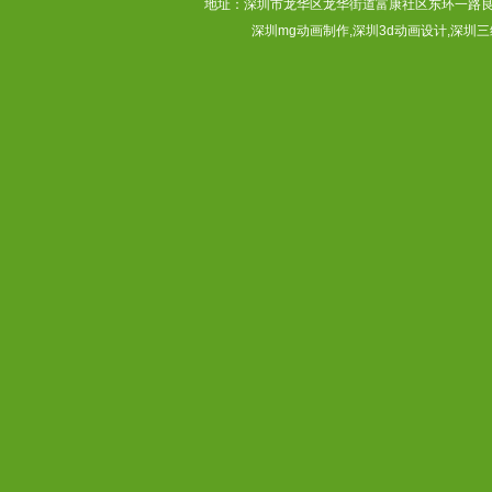
地址：深圳市龙华区龙华街道富康社区东环一路良基大厦3层313
深圳mg动画制作,深圳3d动画设计,深圳三