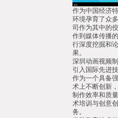
作为中国经济
环境孕育了众
司作为其中的
作到媒体传播
行深度挖掘和
果。
深圳动画视频
引入国际先进
作为一个具备
术上不断创新
制作效率和质
术培训与创意
务。