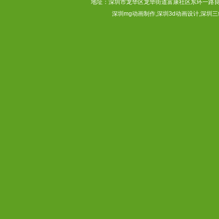
地址：深圳市龙华区龙华街道富康社区东环一路良基大厦3层313
深圳mg动画制作,深圳3d动画设计,深圳三