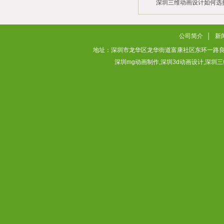
深圳三维动画设计如何选
2026/02/28
2026/02/02
公司简介
│
新
地址：深圳市龙华区龙华街道富康社区东环一路良基大厦3层313
深圳mg动画制作,深圳3d动画设计,深圳三