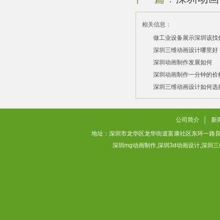
相关信息：
做工业设备展示深圳该找
司？
深圳三维动画设计哪里好
深圳动画制作发展如何
2026/07/21
2026/03/10
深圳动画制作一分钟的价
2026/03/03
深圳三维动画设计如何选
2026/02/28
2026/02/02
公司简介
│
新
地址：深圳市龙华区龙华街道富康社区东环一路良基大厦3层313
深圳mg动画制作,深圳3d动画设计,深圳三