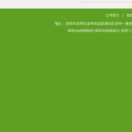
2026/03/04
公司简介
│
新
地址：深圳市龙华区龙华街道富康社区东环一路良基大厦3层313
深圳mg动画制作,深圳3d动画设计,深圳三