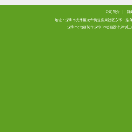
2026/02/02
公司简介
│
新
地址：深圳市龙华区龙华街道富康社区东环一路良基大厦3层313
深圳mg动画制作,深圳3d动画设计,深圳三