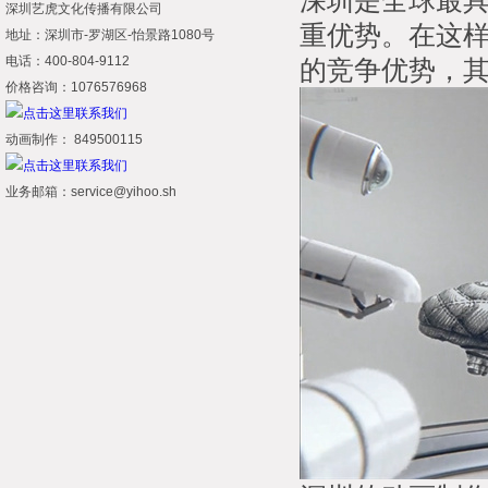
深圳是全球最
深圳艺虎文化传播有限公司
重优势。在这
地址：深圳市-罗湖区-怡景路1080号
电话：400-804-9112
的竞争优势，
价格咨询：1076576968
动画制作： 849500115
业务邮箱：service@yihoo.sh