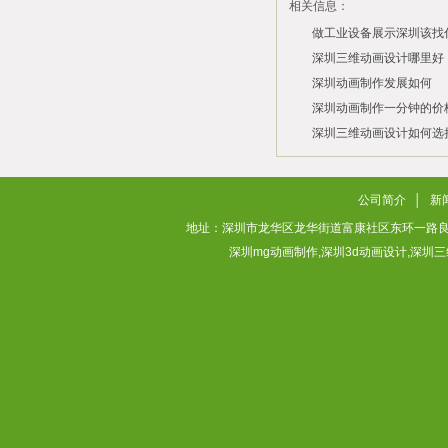
相关信息：
做工业设备展示深圳该找
司？
深圳三维动画设计哪里好
深圳动画制作发展如何
2026/07/21
2026/03/10
深圳动画制作一分钟的价
2026/03/03
深圳三维动画设计如何选
2026/02/28
2026/02/02
公司简介
│
新
地址：深圳市龙华区龙华街道富康社区东环一路良基大厦3层313
深圳mg动画制作,深圳3d动画设计,深圳三