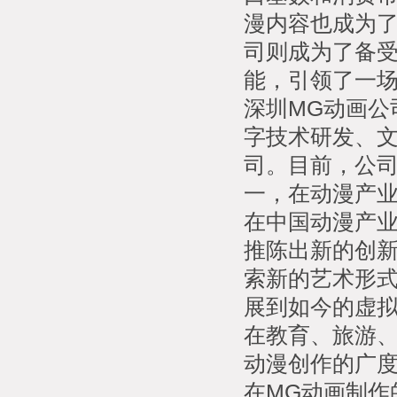
漫内容也成为了
司则成为了备
能，引领了一
深圳MG动画公
字技术研发、
司。目前，公
一，在动漫产
在中国动漫产业
推陈出新的创
索新的艺术形
展到如今的虚拟
在教育、旅游
动漫创作的广
在MG动画制作