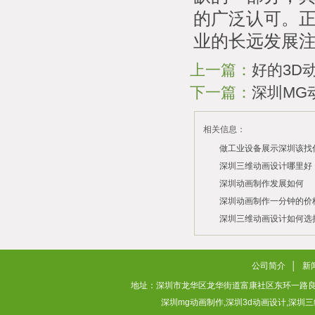
的广泛认可。
业的长远发展
上一篇：
好的3D
下一篇：
深圳MG
相关信息：
做工业设备展示深圳该找
司？
深圳三维动画设计哪里好
深圳动画制作发展如何
2026/07/21
2026/03/10
深圳动画制作一分钟的价
2026/03/03
深圳三维动画设计如何选
2026/02/28
2026/02/02
公司简介
│
新
地址：深圳市龙华区龙华街道富康社区东环一路良基大厦3层313
深圳mg动画制作,深圳3d动画设计,深圳三