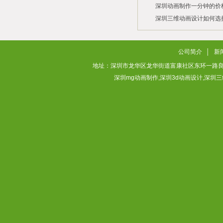
深圳动画制作一分钟的价
2026/03/03
深圳三维动画设计如何选
2026/02/28
2026/02/02
公司简介
│
新
地址：深圳市龙华区龙华街道富康社区东环一路良基大厦3层313
深圳mg动画制作,深圳3d动画设计,深圳三