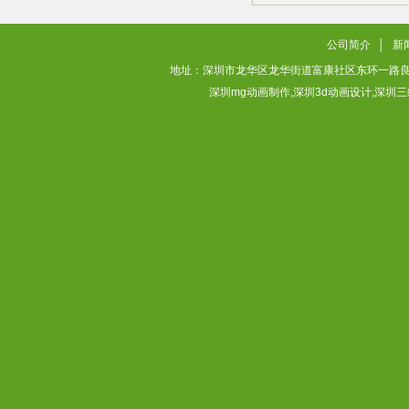
2026/03/04
公司简介
│
新
地址：深圳市龙华区龙华街道富康社区东环一路良基大厦3层313
深圳mg动画制作,深圳3d动画设计,深圳三