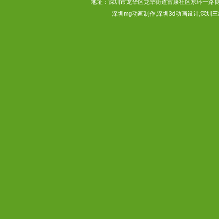
地址：深圳市龙华区龙华街道富康社区东环一路良基大厦3层313
深圳mg动画制作,深圳3d动画设计,深圳三