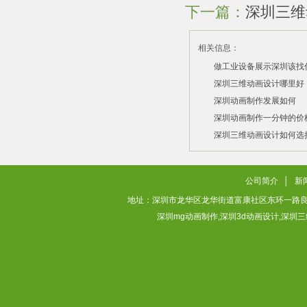
下一篇：
深圳三维
相关信息：
做工业设备展示深圳该找
司？
深圳三维动画设计哪里好
深圳动画制作发展如何
2026/07/21
2026/03/10
深圳动画制作一分钟的价
2026/03/03
深圳三维动画设计如何选
2026/02/28
2026/02/02
公司简介
│
新
地址：深圳市龙华区龙华街道富康社区东环一路良基大厦3层313
深圳mg动画制作,深圳3d动画设计,深圳三