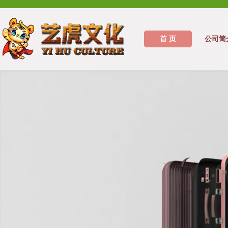
首 页
公司简