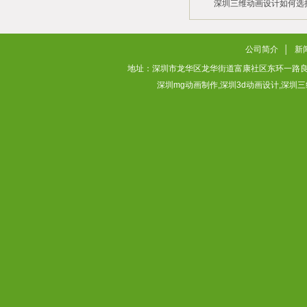
深圳三维动画设计如何选
2026/02/28
2026/02/02
公司简介
│
新
地址：深圳市龙华区龙华街道富康社区东环一路良基大厦3层313
深圳mg动画制作,深圳3d动画设计,深圳三