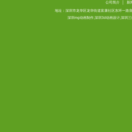
公司简介
│
新
地址：深圳市龙华区龙华街道富康社区东环一路良基大厦3层313
深圳mg动画制作,深圳3d动画设计,深圳三