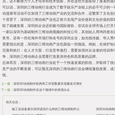
员，还不断致力于人才培养和技术创新，并在这些方面取得了显著的成
可以说，深圳的三维动画行业成为了数字娱乐产业链上的必不可少的一
动漫展等活动不仅加强了三维动画产业的交流和合作，还繁荣了文化创
个背景下，深圳的三维动画产业也正努力实现产业价值和文化价值的双
除了稳健发展，深圳的企业还积极与国际接轨，尝试在全球市场上打开局
一家以深圳为基础制作三维动画视频的科技公司，其创始人周鸿祎曾在
奖等。还有一些在海外市场打响名号的深圳企业，如光线传媒、华人秀
需要指出的是，深圳的三维动画产业也面临一些挑战。例如，在保护知
完善和执行；在人才方面，行业竞争激烈，需要加强对从业者的培训和
争，深圳的三维动画企业需要打造更具特色和高质量的品牌。
总体而言，深圳的三维动画行业处于一个快速发展的阶段，并取得了很
意产业的不断发展，可以预见深圳的三维动画行业会继续蓬勃发展，成
线。
上一篇：
深圳3D动画制作机构和工作室数量呈现爆发式增长
下一篇：
深圳3D动画制作在这个领域中的表现出众
相关信息：
做工业设备展示深圳该找什么样的三维动画制作公
深圳3d动画